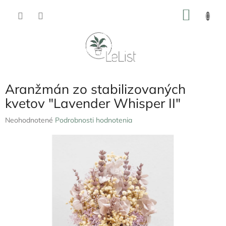
Prejsť
NÁKU
na
obsah
KOŠÍK
Aranžmán zo stabilizovaných
kvetov "Lavender Whisper II"
Priemerné
Neohodnotené
Podrobnosti hodnotenia
hodnotenie
produktu
je
0,0
z
5
hviezdičiek.