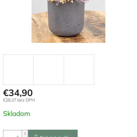
€34,90
€28,37 bez DPH
Jednotková
Skladom
cena: