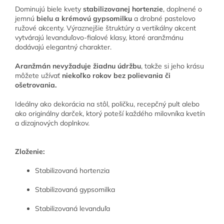
Dominujú biele kvety
stabilizovanej hortenzie
, doplnené o
jemnú
bielu a krémovú gypsomilku
a drobné pastelovo
ružové akcenty. Výraznejšie štruktúry a vertikálny akcent
vytvárajú levanduľovo-fialové klasy, ktoré aranžmánu
dodávajú elegantný charakter.
Aranžmán nevyžaduje žiadnu údržbu
, takže si jeho krásu
môžete užívať
niekoľko rokov bez polievania či
ošetrovania.
Ideálny ako dekorácia na stôl, poličku, recepčný pult alebo
ako originálny darček, ktorý poteší každého milovníka kvetín
a dizajnových doplnkov.
Zloženie:
Stabilizovaná hortenzia
Stabilizovaná gypsomilka
Stabilizovaná levanduľa