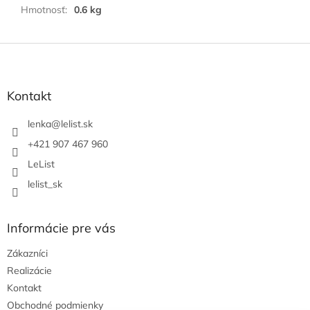
Hmotnosť
:
0.6 kg
Z
á
p
ä
Kontakt
t
i
lenka
@
lelist.sk
e
+421 907 467 960
LeList
lelist_sk
Informácie pre vás
Zákazníci
Realizácie
Kontakt
Obchodné podmienky