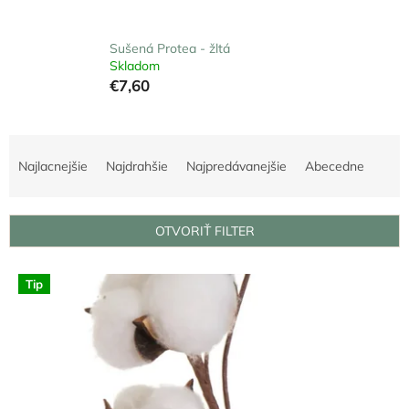
Sušená Protea - žltá
Skladom
€7,60
R
a
Najlacnejšie
Najdrahšie
Najpredávanejšie
Abecedne
d
e
n
OTVORIŤ FILTER
i
e
V
p
Tip
ý
r
p
o
i
d
s
u
p
k
r
t