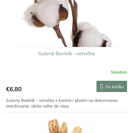
o
o
d
v
u
k
t
o
v
Sušený Bavlník - vetvička
Skladom
Priemerné
hodnotenie
produktu
Do košíka
€6,80
je
4,0
Sušený Bavlník - vetvička s kvetmi / plodmi na dekorovanie,
z
aranžovanie, alebo voľne do vázy.
5
hviezdičiek.