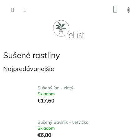
Prejsť
NÁKU
na
obsah
KOŠÍK
Sušené rastliny
Najpredávanejšie
Sušený ľan - zlatý
Skladom
€17,60
Sušený Bavlník - vetvička
Skladom
€6,80