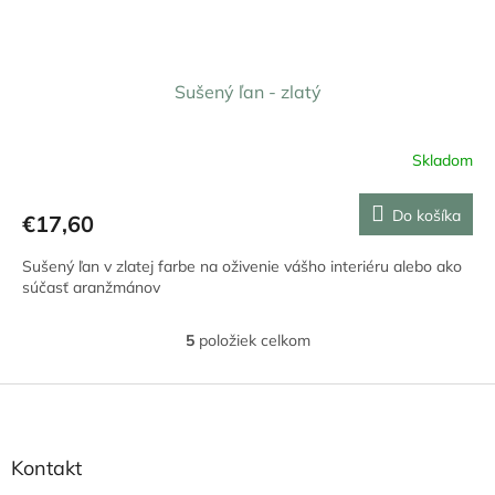
Sušený ľan - zlatý
Skladom
Do košíka
€17,60
Sušený ľan v zlatej farbe na oživenie vášho interiéru alebo ako
súčasť aranžmánov
5
položiek celkom
O
v
l
Z
á
á
d
p
a
ä
Kontakt
c
t