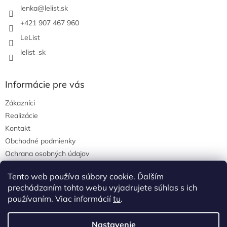
i
i
lenka
@
lelist.sk
e
e
p
+421 907 467 960
r
LeList
v
k
lelist_sk
y
v
ý
Informácie pre vás
p
i
Zákazníci
s
u
Realizácie
Kontakt
Obchodné podmienky
Ochrana osobných údajov
Tento web používa súbory cookie. Ďalším
prechádzaním tohto webu vyjadrujete súhlas s ich
Pinterest
používaním. Viac informácií
tu
.
Nastavenie