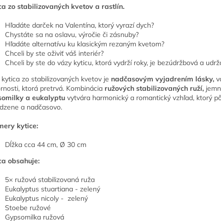
ca zo stabilizovaných kvetov a rastlín.
Hľadáte darček na Valentína, ktorý vyrazí dych?
Chystáte sa na oslavu, výročie či zásnuby?
Hľadáte alternatívu ku klasickým rezaným kvetom?
Chceli by ste oživiť váš interiér?
Chceli by ste do vázy kyticu, ktorá vydrží roky, je bezúdržbová a udrž
 kytica zo stabilizovaných kvetov je
nadčasovým vyjadrením lásky,
v
rnosti, ktorá pretrvá. Kombinácia
ružových stabilizovaných ruží,
jemn
omilky a eukalyptu
vytvára harmonický a romantický vzhľad, ktorý p
odzene a nadčasovo.
ery kytice:
Dĺžka cca 44 cm, Ø 30 cm
ca obsahuje:
5× ružová stabilizovaná ruža
Eukalyptus stuartiana - zelený
Eukalyptus nicoly - zelený
Stoebe ružové
Gypsomilka ružová