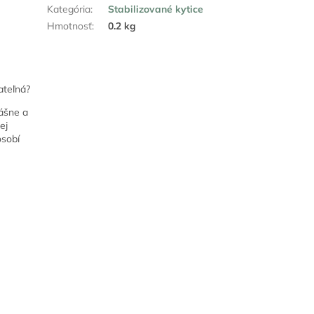
Kategória
:
Stabilizované kytice
Hmotnosť
:
0.2 kg
ateľná?
ášne a
ej
ôsobí