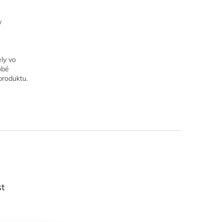
y
ely vo
obé
produktu.
st