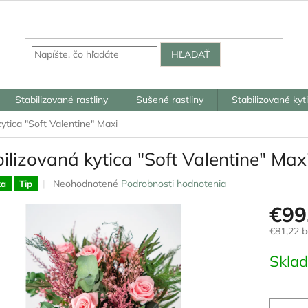
HĽADAŤ
Stabilizované rastliny
Sušené rastliny
Stabilizované kyt
kytica "Soft Valentine" Maxi
ilizovaná kytica "Soft Valentine" Max
Priemerné
Neohodnotené
Podrobnosti hodnotenia
ka
Tip
hodnotenie
€99
produktu
je
€81,22 
0,0
z
Jednotk
Skla
5
cena:
hviezdičiek.