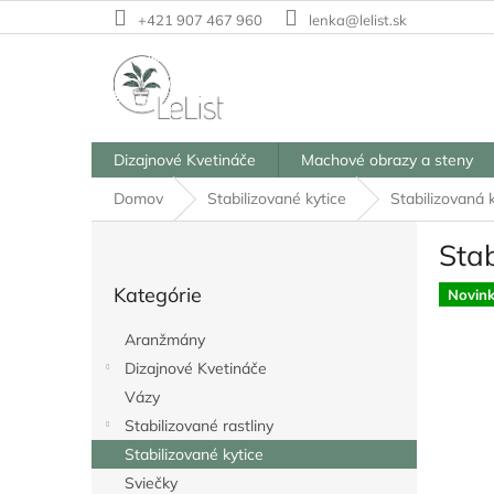
Prejsť
+421 907 467 960
lenka@lelist.sk
na
obsah
Dizajnové Kvetináče
Machové obrazy a steny
Domov
Stabilizované kytice
Stabilizovaná 
B
Stab
o
Preskočiť
č
Kategórie
kategórie
Novin
n
ý
Aranžmány
p
Dizajnové Kvetináče
a
Vázy
n
e
Stabilizované rastliny
l
Stabilizované kytice
Sviečky