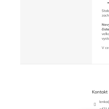
Stab
zach
Nevy
čist
veľk
vyst
V ce
Z
á
p
ä
t
Kontakt
i
e
lenka
+421 