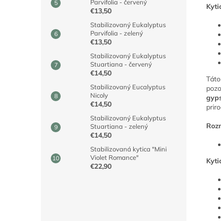
Parvifolia - červený
Kyti
€13,50
Stabilizovaný Eukalyptus
Parvifolia - zelený
€13,50
Stabilizovaný Eukalyptus
Stuartiana - červený
€14,50
Táto
Stabilizovaný Eucalyptus
pozo
Nicoly
gyps
€14,50
prir
Stabilizovaný Eukalyptus
Rozm
Stuartiana - zelený
€14,50
Stabilizovaná kytica "Mini
Violet Romance"
Kyti
€22,90