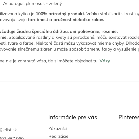
Asparagus plumosus - zelený
ilizovaná kytica je
100% prírodný produkt.
Vďaka stabilizácii si rastlin
ovávajú svoju
farebnosť a pružnosť niekoľko rokov.
žaduje žiadnu špeciálnu údržbu, ani polievanie, rosenie,
enie.
Stabilizované rastliny a kvety sú prirodzené, môžu existovať rozdi
osti, tvare a farbe. Niektoré časti môžu vykazovať mierne chyby. Dlhod
avovanie slnečnému žiareniu môže spôsobiť zmenu farby a vysušenie 
ne nie je zahrnutá váza, tie si môžete objednať tu:
Vázy
Informácie pre vás
Pintere
Zákazníci
@
lelist.sk
Realizácie
907 467 960