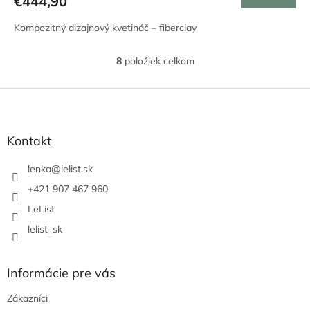
€444,90
Kompozitný dizajnový kvetináč – fiberclay
8
položiek celkom
O
v
l
Z
á
á
d
p
a
ä
Kontakt
c
t
i
i
lenka
@
lelist.sk
e
e
p
+421 907 467 960
r
LeList
v
k
lelist_sk
y
v
ý
Informácie pre vás
p
i
Zákazníci
s