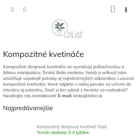
Prejsť
NÁKU
na
obsah
KOŠÍK
Kompozitné kvetináče
Kompozitné dizajnové kvetináče sa vyznačujú jedinečnosťou a
ľahkou manipuláciu. Široká škála modelov, farieb a veľkostí nám
umožňuje uspokojiť potreby aj najnáročnejších zákazníkov. Luxusné
kompozitné kvetináče, ktoré nájdete v našej ponuke sú určené do
interiéru aj exteriéru. Stačí si len vybrať :) Neviete sa rozhodnúť?
Neváhajte nás kontaktovať:
E-mail:
lenka@lelist.sk
Najpredávanejšie
Kompozitný dizajnový kvetináč Dayt
Termín dodania 3-4 týždne