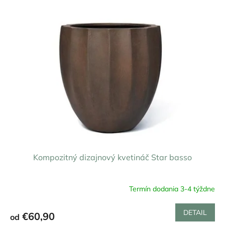
ý
r
p
o
i
d
s
u
p
k
r
t
o
o
d
v
u
k
t
o
v
Kompozitný dizajnový kvetináč Star basso
Termín dodania 3-4 týždne
DETAIL
€60,90
od