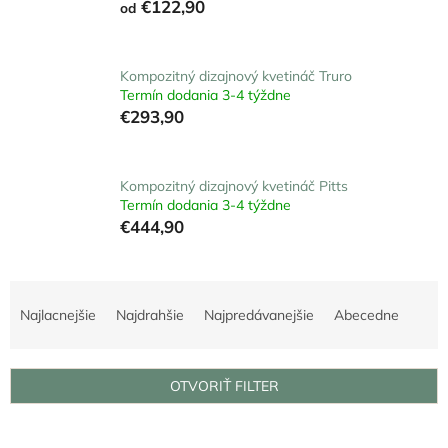
€122,90
od
Kompozitný dizajnový kvetináč Truro
Termín dodania 3-4 týždne
€293,90
Kompozitný dizajnový kvetináč Pitts
Termín dodania 3-4 týždne
€444,90
R
a
Najlacnejšie
Najdrahšie
Najpredávanejšie
Abecedne
d
e
n
OTVORIŤ FILTER
i
e
V
p