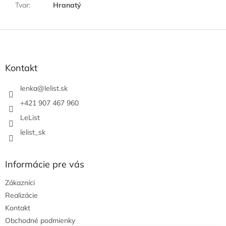
Tvar
:
Hranatý
Z
á
p
ä
Kontakt
t
i
lenka
@
lelist.sk
e
+421 907 467 960
LeList
lelist_sk
Informácie pre vás
Zákazníci
Realizácie
Kontakt
Obchodné podmienky