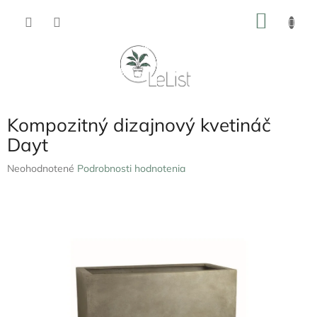
Prejsť
NÁKU
na
obsah
KOŠÍK
Kompozitný dizajnový kvetináč
Dayt
Priemerné
Neohodnotené
Podrobnosti hodnotenia
hodnotenie
produktu
je
0,0
z
5
hviezdičiek.