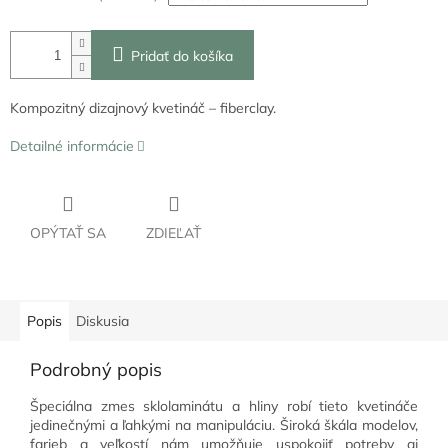
Pridať do košíka
Kompozitný dizajnový kvetináč – fiberclay.
Detailné informácie
OPÝTAŤ SA
ZDIEĽAŤ
Popis
Diskusia
Podrobný popis
Špeciálna zmes sklolaminátu a hliny robí tieto kvetináče
jedinečnými a ľahkými na manipuláciu. Široká škála modelov,
farieb a veľkostí nám umožňuje uspokojiť potreby aj