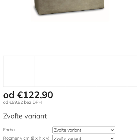
od
€122,90
od
€99,92
bez DPH
Jednotková
Zvoľte variant
cena:
Farba
Rozmer v cm (š x h x v)