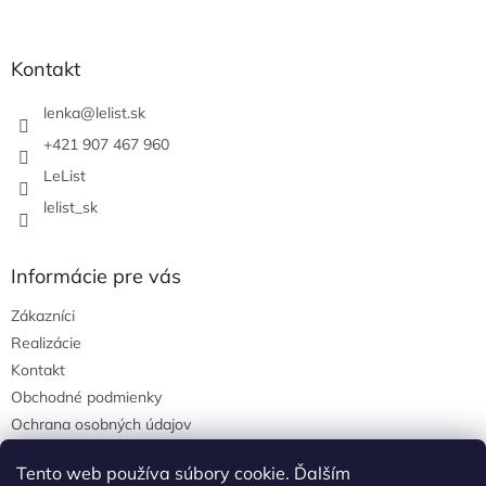
á
p
ä
Kontakt
t
i
lenka
@
lelist.sk
e
+421 907 467 960
LeList
lelist_sk
Informácie pre vás
Zákazníci
Realizácie
Kontakt
Obchodné podmienky
Ochrana osobných údajov
Tento web používa súbory cookie. Ďalším