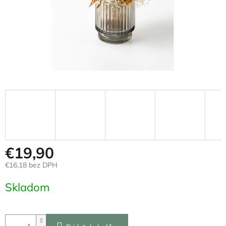
€19,90
€16,18 bez DPH
Jednotková
Skladom
cena: