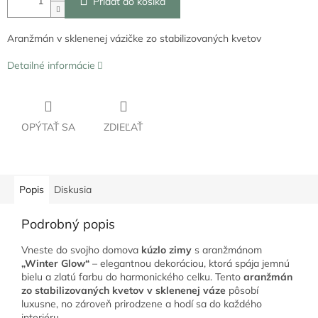
Pridať do košíka
Aranžmán v sklenenej vázičke zo stabilizovaných kvetov
Detailné informácie
OPÝTAŤ SA
ZDIEĽAŤ
Popis
Diskusia
Podrobný popis
Vneste do svojho domova
kúzlo zimy
s aranžmánom
„Winter Glow“
– elegantnou dekoráciou, ktorá spája jemnú
bielu a zlatú farbu do harmonického celku. Tento
aranžmán
zo stabilizovaných kvetov v sklenenej váze
pôsobí
luxusne, no zároveň prirodzene a hodí sa do každého
interiéru.