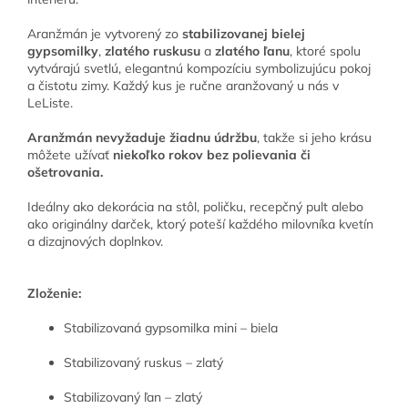
Aranžmán je vytvorený zo
stabilizovanej bielej
gypsomilky
,
zlatého ruskusu
a
zlatého ľanu
, ktoré spolu
vytvárajú svetlú, elegantnú kompozíciu symbolizujúcu pokoj
a čistotu zimy. Každý kus je ručne aranžovaný u nás v
LeListe.
Aranžmán nevyžaduje žiadnu údržbu
, takže si jeho krásu
môžete užívať
niekoľko rokov bez polievania či
ošetrovania.
Ideálny ako dekorácia na stôl, poličku, recepčný pult alebo
ako originálny darček, ktorý poteší každého milovníka kvetín
a dizajnových doplnkov.
Zloženie:
Stabilizovaná gypsomilka mini – biela
Stabilizovaný ruskus – zlatý
Stabilizovaný ľan – zlatý