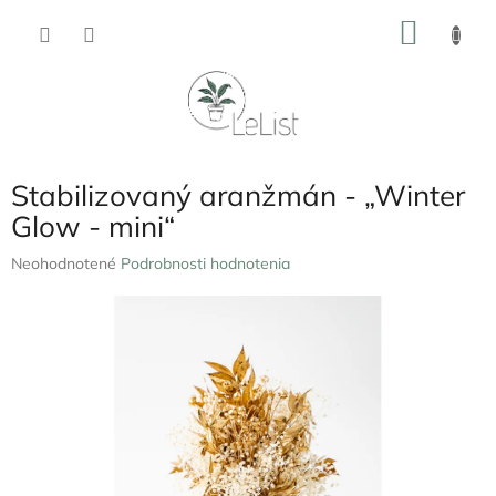
Prejsť
NÁKU
na
obsah
KOŠÍK
Stabilizovaný aranžmán - „Winter
Glow - mini“
Priemerné
Neohodnotené
Podrobnosti hodnotenia
hodnotenie
produktu
je
0,0
z
5
hviezdičiek.