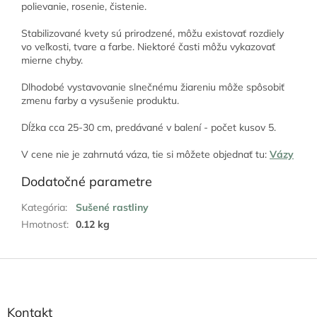
polievanie, rosenie, čistenie.
Stabilizované kvety sú prirodzené, môžu existovať rozdiely
vo veľkosti, tvare a farbe. Niektoré časti môžu vykazovať
mierne chyby.
Dlhodobé vystavovanie slnečnému žiareniu môže spôsobiť
zmenu farby a vysušenie produktu.
Dĺžka cca 25-30 cm, predávané v balení - počet kusov 5.
V cene nie je zahrnutá váza, tie si môžete objednať tu:
Vázy
Dodatočné parametre
Kategória
:
Sušené rastliny
Hmotnosť
:
0.12 kg
Z
á
p
ä
Kontakt