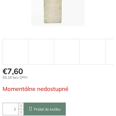
€7,60
€6,18 bez DPH
Jednotková
Momentálne nedostupné
cena:
Pridať do košíka