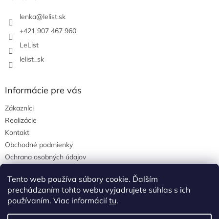
t
i
lenka
@
lelist.sk
e
+421 907 467 960
LeList
lelist_sk
Informácie pre vás
Zákazníci
Realizácie
Kontakt
Obchodné podmienky
Ochrana osobných údajov
Tento web používa súbory cookie. Ďalším
prechádzaním tohto webu vyjadrujete súhlas s ich
Pinterest
používaním. Viac informácií
tu
.