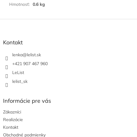
Hmotnosť
:
0.6 kg
Z
á
p
ä
Kontakt
t
i
lenka
@
lelist.sk
e
+421 907 467 960
LeList
lelist_sk
Informácie pre vás
Zákazníci
Realizácie
Kontakt
Obchodné podmienky