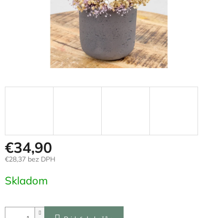
€34,90
€28,37 bez DPH
Jednotková
Skladom
cena: