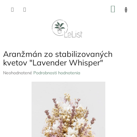
Prejsť
NÁKU
na
obsah
KOŠÍK
Aranžmán zo stabilizovaných
kvetov "Lavender Whisper"
Priemerné
Neohodnotené
Podrobnosti hodnotenia
hodnotenie
produktu
je
0,0
z
5
hviezdičiek.