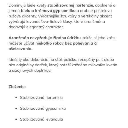
Dominujú biele kvety
stabilizovanej hortenzie
, doplnené o
jemnú
bielu a krémovú gypsomilku
a drobné pastelovo
ružové akcenty. Výraznejšie štruktúry a vertikálny akcent
vytvárajú levanduľovo-fialové klasy, ktoré aranžmánu
dodávajú elegantný charakter.
Aranžmán nevyžaduje žiadnu údržbu
, takže si jeho krásu
môžete užívať
niekoľko rokov bez polievania či
ošetrovania.
Ideálny ako dekorácia na stôl, poličku, recepčný pult alebo
ako originálny darček, ktorý poteší každého milovníka kvetín
a dizajnových doplnkov.
Zloženie:
Stabilizovaná hortenzia
Stabilizovaná gypsomilka
Stabilizovaná levanduľa