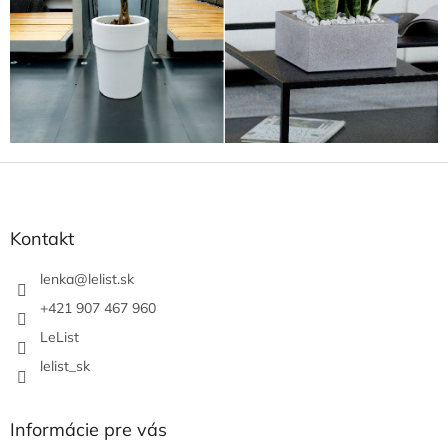
Z
á
p
ä
Kontakt
t
i
lenka
@
lelist.sk
e
+421 907 467 960
LeList
lelist_sk
Informácie pre vás