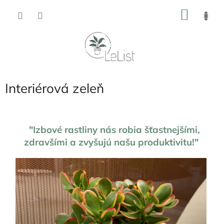
Prejsť
NÁKU
na
obsah
KOŠÍK
Interiérová zeleň
"Izbové rastliny nás robia šťastnejšími,
zdravšími a zvyšujú našu produktivitu!"