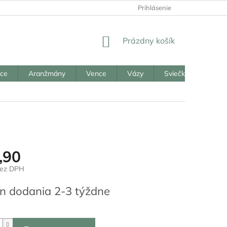
Prihlásenie
NÁKUPNÝ
Prázdny košík
KOŠÍK
ice
Aranžmány
Vence
Vázy
Sviečky
Reali
,90
bez DPH
ová
n dodania 2-3 týždne