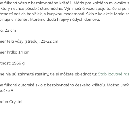
e fúkaná váza z bezolovnatého krištáľu Mária pre každého milovníka 
, ktorý nechce pôsobiť staromódne. Výnimočná váza spája to, čo si p
cností našich babičiek, s kvapkou modernosti. Sklo z kolekcie Mária s
inuje v interiéri, ktorému dodá hrejivý nádych domova.
a: 23 cm
mer tela vázy (stredu): 21-22 cm
mer hrdla: 14 cm
nosť: 1966 g
ne nie sú zahrnuté rastliny, tie si môžete objednať tu:
Stabilizované ras
e fúkané autorské sklo z bezolovnatého českého krištáľu. Možno umý
vačke ♥