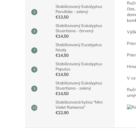
Ručn
Stabilizovaný Eukalyptus
čias
Parvifolia - zelený
domá
€13,50
komb
Stabilizovaný Eukalyptus
Stuartiana - červený
Výšk
€14,50
Prie
Stabilizovaný Eucalyptus
Nicoly
Prie
€14,50
Stabilizovaný Eukalyptus
Hmot
Populus
€14,50
V ce
Stabilizovaný Eukalyptus
Stuartiana - zelený
Ručn
€14,50
umý
Stabilizovaná kytica "Mini
Violet Romance"
€22,90
Z