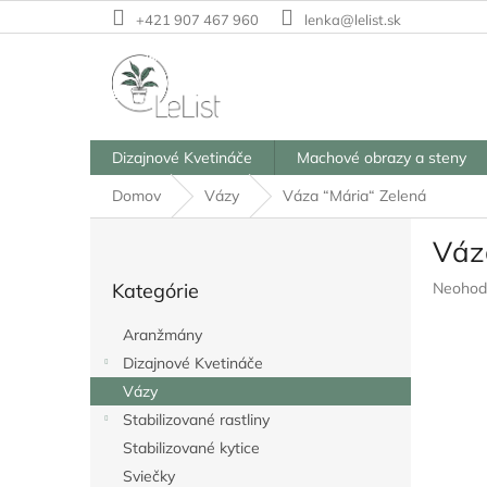
Prejsť
+421 907 467 960
lenka@lelist.sk
na
obsah
Dizajnové Kvetináče
Machové obrazy a steny
Domov
Vázy
Váza “Mária“ Zelená
B
Váz
o
Preskočiť
č
Prieme
Kategórie
Neohod
kategórie
n
hodnote
ý
produkt
Aranžmány
p
je
Dizajnové Kvetináče
a
0,0
z
Vázy
n
5
e
Stabilizované rastliny
hviezdič
l
Stabilizované kytice
Sviečky