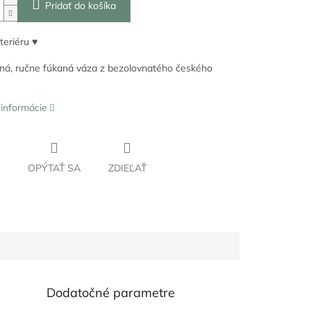
Pridať do košíka
teriéru ♥
á, ručne fúkaná váza z bezolovnatého českého
 informácie
OPÝTAŤ SA
ZDIEĽAŤ
Dodatočné parametre