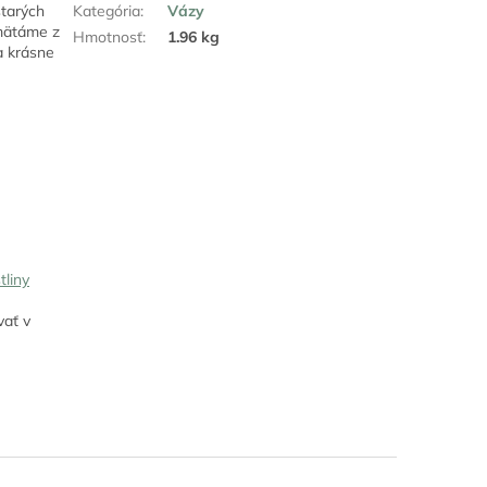
starých
Kategória
:
Vázy
amätáme z
Hmotnosť
:
1.96 kg
a krásne
tliny
vať v