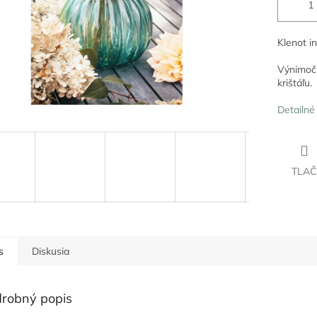
Klenot in
Výnimočn
krištáľu.
Detailné
TLAČ
s
Diskusia
robný popis