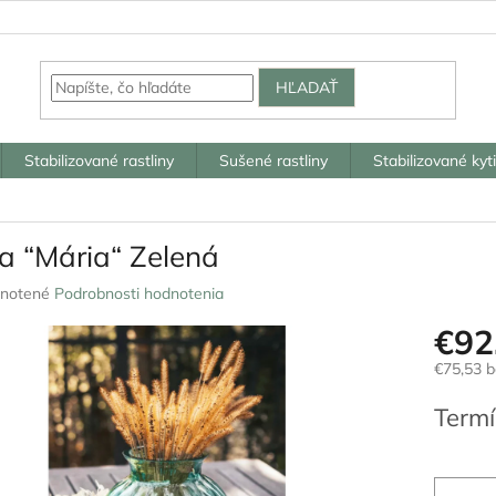
HĽADAŤ
Stabilizované rastliny
Sušené rastliny
Stabilizované kyt
a “Mária“ Zelená
rné
notené
Podrobnosti hodnotenia
nie
€92
u
€75,53 
Jednotk
Termí
cena:
iek.