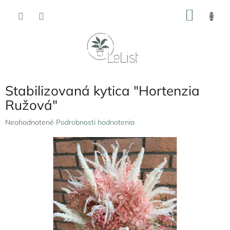
Prejsť
NÁKU
na
obsah
KOŠÍK
Stabilizovaná kytica "Hortenzia
Ružová"
Priemerné
Neohodnotené
Podrobnosti hodnotenia
hodnotenie
produktu
je
0,0
z
5
hviezdičiek.