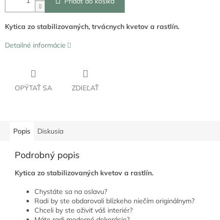
Pridať do košíka
Kytica zo stabilizovaných, trvácnych kvetov a rastlín.
Detailné informácie
OPÝTAŤ SA
ZDIEĽAŤ
Popis
Diskusia
Podrobný popis
Kytica zo stabilizovaných kvetov a rastlín.
Chystáte sa na oslavu?
Radi by ste obdarovali blízkeho niečím originálnym?
Chceli by ste oživiť váš interiér?
Máte radi moderné dekorácie?