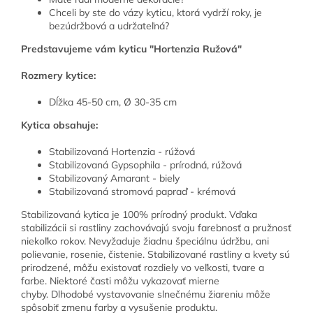
Chceli by ste do vázy kyticu, ktorá vydrží roky, je
bezúdržbová a udržateľná?
Predstavujeme vám kyticu "Hortenzia Ružová"
Rozmery kytice:
Dĺžka 45-50 cm, Ø 30-35 cm
Kytica obsahuje:
Stabilizovaná Hortenzia - rúžová
Stabilizovaná Gypsophila - prírodná, rúžová
Stabilizovaný Amarant - biely
Stabilizovaná stromová papraď - krémová
Stabilizovaná kytica je 100% prírodný produkt. Vďaka
stabilizácii si rastliny zachovávajú svoju farebnosť a pružnosť
niekoľko rokov. Nevyžaduje žiadnu špeciálnu údržbu, ani
polievanie, rosenie, čistenie. Stabilizované rastliny a kvety sú
prirodzené, môžu existovať rozdiely vo veľkosti, tvare a
farbe. Niektoré časti môžu vykazovať mierne
chyby. Dlhodobé vystavovanie slnečnému žiareniu môže
spôsobiť zmenu farby a vysušenie produktu.