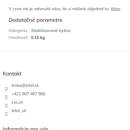
V cene nie je zahrnutá váza, tie si môžete objednať tu:
Vázy
Dodatočné parametre
Kategória
:
Stabilizované kytice
Hmotnosť
:
0.15 kg
Z
á
p
ä
Kontakt
t
i
lenka
@
lelist.sk
e
+421 907 467 960
LeList
lelist_sk
Informácie pre vás