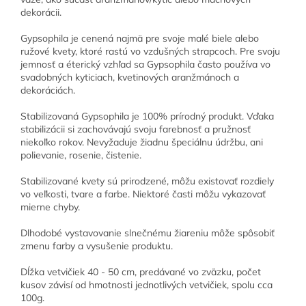
dekorácii.
Gypsophila je cenená najmä pre svoje malé biele alebo
ružové kvety, ktoré rastú vo vzdušných strapcoch. Pre svoju
jemnosť a éterický vzhľad sa Gypsophila často používa vo
svadobných kyticiach, kvetinových aranžmánoch a
dekoráciách.
Stabilizovaná Gypsophila je 100% prírodný produkt. Vďaka
stabilizácii si zachovávajú svoju farebnosť a pružnosť
niekoľko rokov. Nevyžaduje žiadnu špeciálnu údržbu, ani
polievanie, rosenie, čistenie.
Stabilizované kvety sú prirodzené, môžu existovať rozdiely
vo veľkosti, tvare a farbe. Niektoré časti môžu vykazovať
mierne chyby.
Dlhodobé vystavovanie slnečnému žiareniu môže spôsobiť
zmenu farby a vysušenie produktu.
Dĺžka vetvičiek 40 - 50 cm, predávané vo zväzku, počet
kusov závisí od hmotnosti jednotlivých vetvičiek, spolu cca
100g.