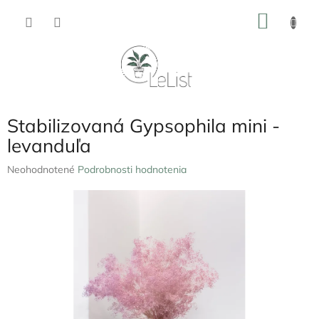
Prejsť
NÁKU
na
obsah
KOŠÍK
Stabilizovaná Gypsophila mini -
levanduľa
Priemerné
Neohodnotené
Podrobnosti hodnotenia
hodnotenie
produktu
je
0,0
z
5
hviezdičiek.