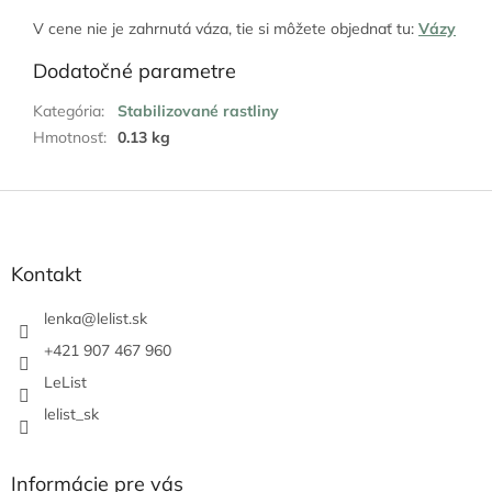
V cene nie je zahrnutá váza, tie si môžete objednať tu:
Vázy
Dodatočné parametre
Kategória
:
Stabilizované rastliny
Hmotnosť
:
0.13 kg
Z
á
p
ä
Kontakt
t
i
lenka
@
lelist.sk
e
+421 907 467 960
LeList
lelist_sk
Informácie pre vás