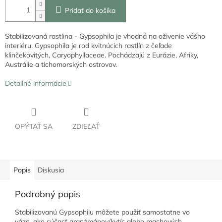
Pridať do košíka
Stabilizovaná rastlina - Gypsophila je vhodná na oživenie vášho
interiéru. Gypsophila je rod kvitnúcich rastlín z čeľade
klinčekovitých, Caryophyllaceae. Pochádzajú z Eurázie, Afriky,
Austrálie a tichomorských ostrovov.
Detailné informácie
OPÝTAŤ SA
ZDIEĽAŤ
Popis
Diskusia
Podrobný popis
Stabilizovanú Gypsophilu môžete použiť samostatne vo
váze, ako súčasť aranžmánov/kytíc alebo machových