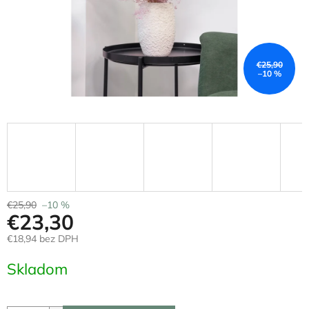
€25,90
–10 %
€25,90
–10 %
€23,30
€18,94 bez DPH
Jednotková
Skladom
cena: