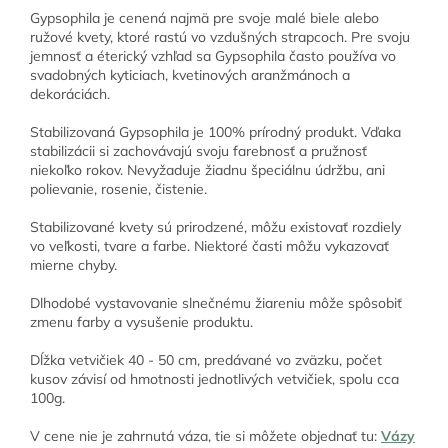
Gypsophila je cenená najmä pre svoje malé biele alebo
ružové kvety, ktoré rastú vo vzdušných strapcoch. Pre svoju
jemnosť a éterický vzhľad sa Gypsophila často používa vo
svadobných kyticiach, kvetinových aranžmánoch a
dekoráciách.
Stabilizovaná Gypsophila je 100% prírodný produkt. Vďaka
stabilizácii si zachovávajú svoju farebnosť a pružnosť
niekoľko rokov. Nevyžaduje žiadnu špeciálnu údržbu, ani
polievanie, rosenie, čistenie.
Stabilizované kvety sú prirodzené, môžu existovať rozdiely
vo veľkosti, tvare a farbe. Niektoré časti môžu vykazovať
mierne chyby.
Dlhodobé vystavovanie slnečnému žiareniu môže spôsobiť
zmenu farby a vysušenie produktu.
Dĺžka vetvičiek 40 - 50 cm, predávané vo zväzku, počet
kusov závisí od hmotnosti jednotlivých vetvičiek, spolu cca
100g.
V cene nie je zahrnutá váza, tie si môžete objednať tu:
Vázy