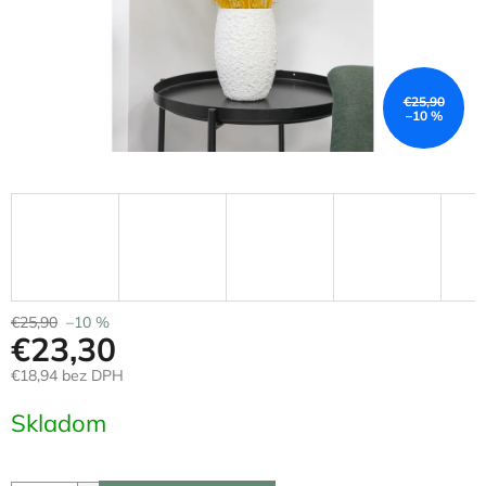
€25,90
–10 %
€25,90
–10 %
€23,30
€18,94 bez DPH
Jednotková
Skladom
cena: