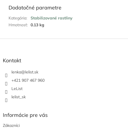
Dodatočné parametre
Kategória
:
Stabilizované rastliny
Hmotnosť
:
0.13 kg
Z
á
p
ä
Kontakt
t
i
lenka
@
lelist.sk
e
+421 907 467 960
LeList
lelist_sk
Informácie pre vás
Zákazníci