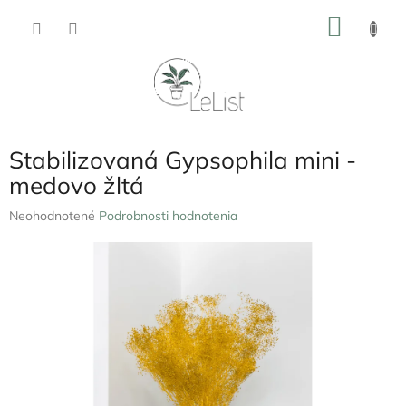
Prejsť
NÁKU
na
obsah
KOŠÍK
Stabilizovaná Gypsophila mini -
medovo žltá
Priemerné
Neohodnotené
Podrobnosti hodnotenia
hodnotenie
produktu
je
0,0
z
5
hviezdičiek.