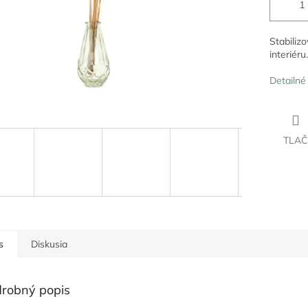
Stabiliz
interiéru.
Detailné
TLAČ
s
Diskusia
robný popis