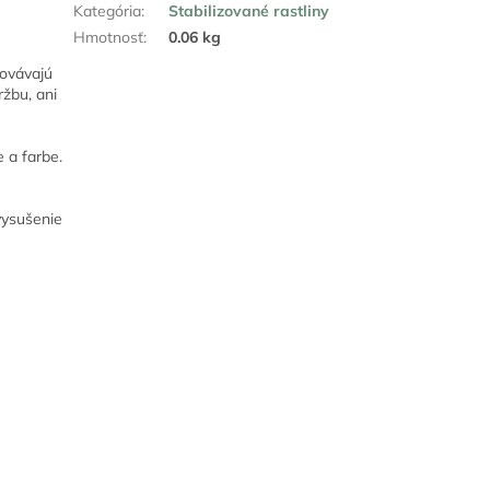
Kategória
:
Stabilizované rastliny
Hmotnosť
:
0.06 kg
hovávajú
ržbu, ani
e a farbe.
vysušenie