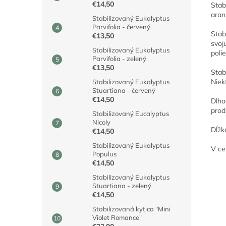
€14,50
Stab
aran
Stabilizovaný Eukalyptus
Parvifolia - červený
Stab
€13,50
svoj
Stabilizovaný Eukalyptus
poli
Parvifolia - zelený
€13,50
Stab
Niek
Stabilizovaný Eukalyptus
Stuartiana - červený
€14,50
Dlho
prod
Stabilizovaný Eucalyptus
Nicoly
Dĺžk
€14,50
Stabilizovaný Eukalyptus
V ce
Populus
€14,50
Stabilizovaný Eukalyptus
Stuartiana - zelený
€14,50
Stabilizovaná kytica "Mini
Violet Romance"