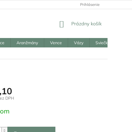
Prihlásenie
NÁKUPNÝ
Prázdny košík
KOŠÍK
ice
Aranžmány
Vence
Vázy
Sviečky
Reali
,10
bez DPH
ová
dom