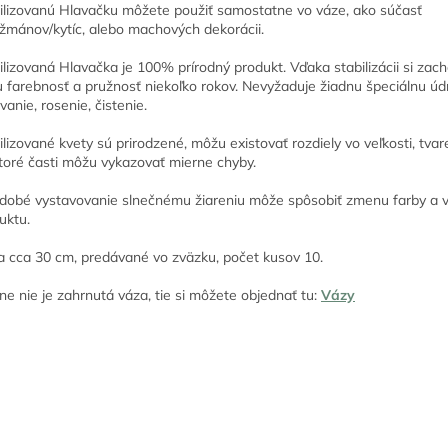
ilizovanú Hlavačku môžete použiť samostatne vo váze, ako súčasť
žmánov/kytíc, alebo machových dekorácii.
ilizovaná Hlavačka je 100% prírodný produkt. Vďaka stabilizácii si zac
u farebnosť a pružnosť niekoľko rokov. Nevyžaduje žiadnu špeciálnu úd
evanie, rosenie, čistenie.
ilizované kvety sú prirodzené, môžu existovať rozdiely vo veľkosti, tvar
toré časti môžu vykazovať mierne chyby.
dobé vystavovanie slnečnému žiareniu môže spôsobiť zmenu farby a 
uktu.
a cca 30 cm, predávané vo zväzku, počet kusov 10.
ne nie je zahrnutá váza, tie si môžete objednať tu:
Vázy