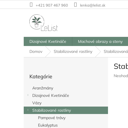
Prejsť
+421 907 467 960
lenka@lelist.sk
na
obsah
Dizajnové Kvetináče
Machové obrazy a steny
Domov
Stabilizované rastliny
Stabilizovaná
B
Sta
o
Preskočiť
č
Prieme
Kategórie
Neohod
kategórie
n
hodnote
ý
produkt
Aranžmány
p
je
Dizajnové Kvetináče
a
0,0
z
Vázy
n
5
e
Stabilizované rastliny
hviezdič
l
Pampové trávy
Eukalyptus