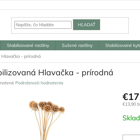
HĽADAŤ
Stabilizované rastliny
Sušené rastliny
Stabilizované kyt
 Hlavačka - prírodná
bilizovaná Hlavačka - prírodná
rné
notené
Podrobnosti hodnotenia
nie
€17
u
€13,90 
Jednotk
Skla
cena:
iek.