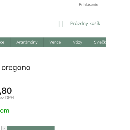
Prihlásenie
NÁKUPNÝ
Prázdny košík
KOŠÍK
ice
Aranžmány
Vence
Vázy
Sviečky
Reali
á oregano
,80
bez DPH
ová
dom