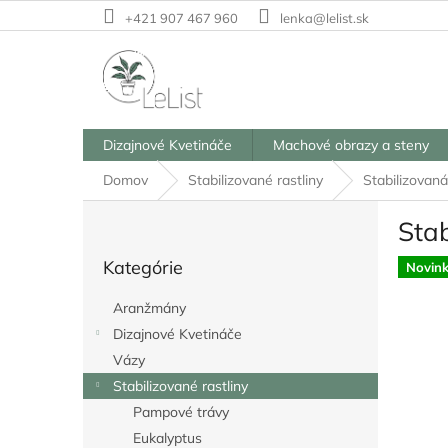
Prejsť
+421 907 467 960
lenka@lelist.sk
na
obsah
Dizajnové Kvetináče
Machové obrazy a steny
Domov
Stabilizované rastliny
Stabilizovan
B
Sta
o
Preskočiť
č
Kategórie
kategórie
Novin
n
ý
Aranžmány
p
Dizajnové Kvetináče
a
Vázy
n
e
Stabilizované rastliny
l
Pampové trávy
Eukalyptus