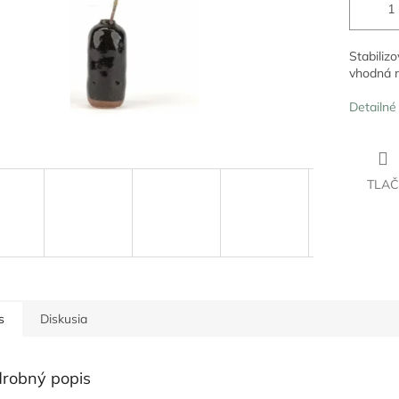
Stabiliz
vhodná n
Detailné
TLAČ
s
Diskusia
robný popis