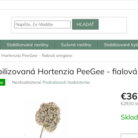
HĽADAŤ
Stabilizované rastliny
Sušené rastliny
Stabilizované kyt
á Hortenzia PeeGee - fialová oregano
bilizovaná Hortenzia PeeGee - fialov
Priemerné
Neohodnotené
Podrobnosti hodnotenia
ka
hodnotenie
€36
produktu
je
€29,92 
0,0
z
Jednotk
Skla
5
cena:
hviezdičiek.