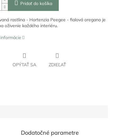
Pridať do košíka
ovaná rastlina - Hortenzia Peeg
ee - fialová oregano je
a oživenie každého interiéru.
 informácie
OPÝTAŤ SA
ZDIEĽAŤ
Dodatočné parametre