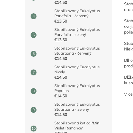
€14,50
Stab
aran
Stabilizovaný Eukalyptus
Parvifolia - červený
Stab
€13,50
svoj
Stabilizovaný Eukalyptus
poli
Parvifolia - zelený
€13,50
Stab
Stabilizovaný Eukalyptus
Niek
Stuartiana - červený
€14,50
Dlho
prod
Stabilizovaný Eucalyptus
Nicoly
Dĺžk
€14,50
kuso
Stabilizovaný Eukalyptus
Populus
V ce
€14,50
Stabilizovaný Eukalyptus
Stuartiana - zelený
€14,50
Stabilizovaná kytica "Mini
Violet Romance"