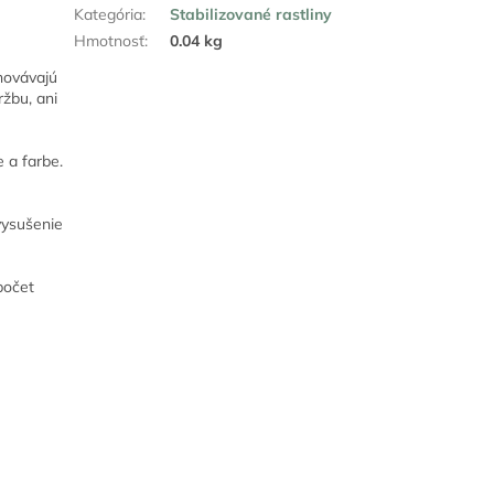
Kategória
:
Stabilizované rastliny
Hmotnosť
:
0.04 kg
chovávajú
ržbu, ani
e a farbe.
vysušenie
počet