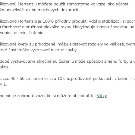
ilizovanú Hortenziu môžete použiť samostatne vo váze, ako súčasť
žmánov/kytíc alebo machových dekorácii.
ilizovaná Hortenzia je 100% prírodný produkt. Vďaka stabilizácii si za
u farebnosť a pružnosť niekoľko rokov. Nevyžaduje žiadnu špeciálnu úd
evanie, rosenie, čistenie.
ilizované kvety sú prirodzené, môžu existovať rozdiely vo veľkosti, tvar
toré časti môžu vykazovať mierne chyby.
dobé vystavovanie slnečnému žiareniu môže spôsobiť zmenu farby a 
uktu.
a cca 45 - 50 cm, priemer cca 10 cm, predávané po kusoch, v balení - 
v 1.
ne nie je zahrnutá váza, tie si môžete objednať tu:
Vázy