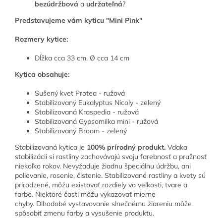
bezúdržbová
a
udržateľná
?
Predstavujeme vám kyticu "Mini Pink"
Rozmery kytice:
Dĺžka cca 33 cm, Ø cca 14 cm
Kytica obsahuje:
Sušený kvet Protea - ružová
Stabilizovaný Eukalyptus Nicoly - zelený
Stabilizovaná Kraspedia - ružová
Stabilizovaná Gypsomilka mini - ružová
Stabilizovaný Broom - zelený
Stabilizovaná kytica je
100% prírodný produkt.
Vďaka
stabilizácii si rastliny zachovávajú svoju farebnosť a pružnosť
niekoľko rokov. Nevyžaduje žiadnu špeciálnu údržbu, ani
polievanie, rosenie, čistenie. Stabilizované rastliny a kvety sú
prirodzené, môžu existovať rozdiely vo veľkosti, tvare a
farbe. Niektoré časti môžu vykazovať mierne
chyby. Dlhodobé vystavovanie slnečnému žiareniu môže
spôsobiť zmenu farby a vysušenie produktu.