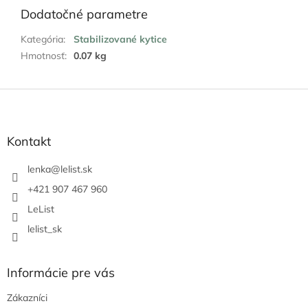
Dodatočné parametre
Kategória
:
Stabilizované kytice
Hmotnosť
:
0.07 kg
Z
á
p
ä
Kontakt
t
i
lenka
@
lelist.sk
e
+421 907 467 960
LeList
lelist_sk
Informácie pre vás
Zákazníci