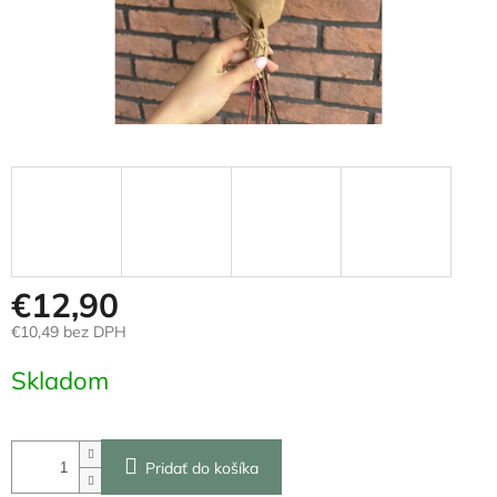
€12,90
€10,49 bez DPH
Jednotková
Skladom
cena:
Pridať do košíka