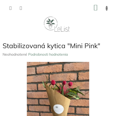
Prejsť
NÁKU
na
obsah
KOŠÍK
Stabilizovaná kytica "Mini Pink"
Priemerné
Neohodnotené
Podrobnosti hodnotenia
hodnotenie
produktu
je
0,0
z
5
hviezdičiek.