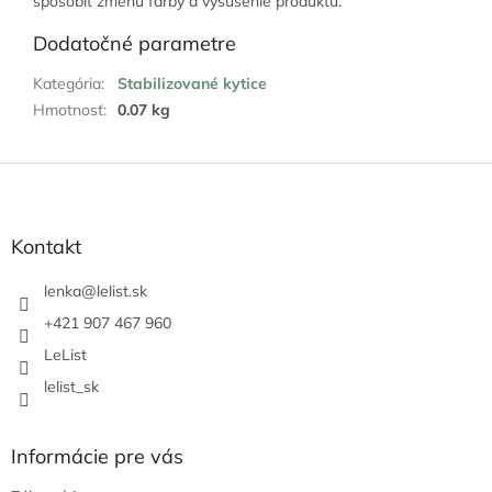
spôsobiť zmenu farby a vysušenie produktu.
Dodatočné parametre
Kategória
:
Stabilizované kytice
Hmotnosť
:
0.07 kg
Z
á
p
ä
Kontakt
t
i
lenka
@
lelist.sk
e
+421 907 467 960
LeList
lelist_sk
Informácie pre vás