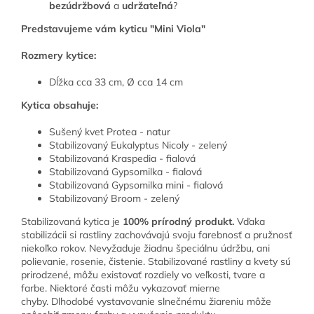
bezúdržbová
a
udržateľná
?
Predstavujeme vám kyticu "Mini Viola"
Rozmery kytice:
Dĺžka cca 33 cm, Ø cca 14 cm
Kytica obsahuje:
Sušený kvet Protea - natur
Stabilizovaný Eukalyptus Nicoly - zelený
Stabilizovaná Kraspedia - fialová
Stabilizovaná Gypsomilka - fialová
Stabilizovaná Gypsomilka mini - fialová
Stabilizovaný Broom - zelený
Stabilizovaná kytica je
100% prírodný produkt.
Vďaka
stabilizácii si rastliny zachovávajú svoju farebnosť a pružnosť
niekoľko rokov. Nevyžaduje žiadnu špeciálnu údržbu, ani
polievanie, rosenie, čistenie. Stabilizované rastliny a kvety sú
prirodzené, môžu existovať rozdiely vo veľkosti, tvare a
farbe. Niektoré časti môžu vykazovať mierne
chyby. Dlhodobé vystavovanie slnečnému žiareniu môže