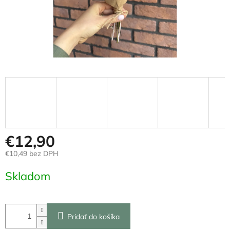
€12,90
€10,49 bez DPH
Jednotková
Skladom
cena:
Pridať do košíka