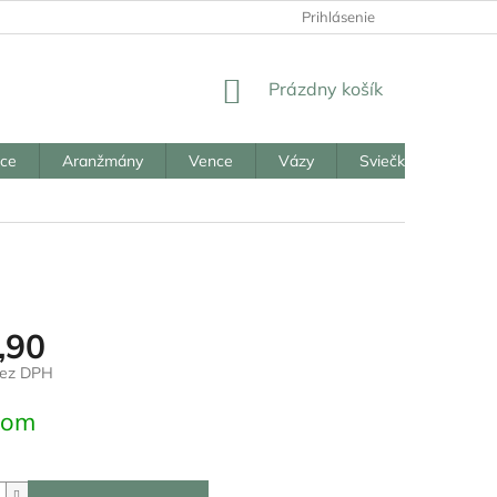
Prihlásenie
NÁKUPNÝ
Prázdny košík
KOŠÍK
ice
Aranžmány
Vence
Vázy
Sviečky
Reali
,90
bez DPH
ová
dom