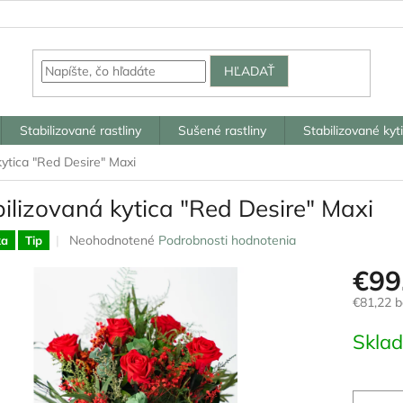
HĽADAŤ
Stabilizované rastliny
Sušené rastliny
Stabilizované kyt
kytica "Red Desire" Maxi
ilizovaná kytica "Red Desire" Maxi
Priemerné
Neohodnotené
Podrobnosti hodnotenia
ka
Tip
hodnotenie
€99
produktu
je
€81,22 
0,0
z
Jednotk
Skla
5
cena:
hviezdičiek.