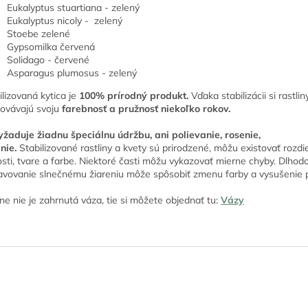
Eukalyptus stuartiana - zelený
Eukalyptus nicoly - zelený
Stoebe zelené
Gypsomilka červená
Solidago - červené
Asparagus plumosus - zelený
ilizovaná kytica je
100% prírodný produkt.
Vďaka stabilizácii si rastlin
ovávajú svoju
farebnosť a pružnosť niekoľko rokov.
žaduje žiadnu špeciálnu údržbu, ani polievanie, rosenie,
enie.
Stabilizované rastliny a kvety sú prirodzené, môžu existovať rozdi
osti, tvare a farbe. Niektoré časti môžu vykazovať mierne chyby. Dlhod
avovanie slnečnému žiareniu môže spôsobiť zmenu farby a vysušenie 
ne nie je zahrnutá váza, tie si môžete objednať tu:
Vázy