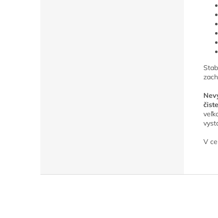
Stab
zach
Nevy
čist
veľk
vyst
V ce
Z
á
p
ä