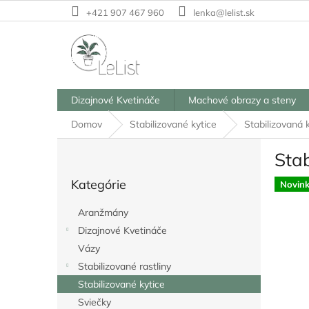
Prejsť
+421 907 467 960
lenka@lelist.sk
na
obsah
Dizajnové Kvetináče
Machové obrazy a steny
Domov
Stabilizované kytice
Stabilizovaná 
B
Stab
o
Preskočiť
č
Kategórie
kategórie
Novin
n
ý
Aranžmány
p
Dizajnové Kvetináče
a
Vázy
n
e
Stabilizované rastliny
l
Stabilizované kytice
Sviečky