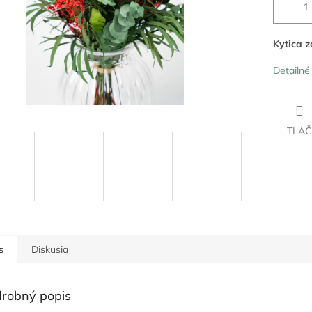
Kytica z
Detailné
TLAČ
s
Diskusia
robný popis