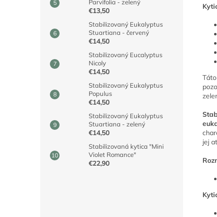
Parvifolia - zelený
Kyti
€13,50
Stabilizovaný Eukalyptus
Stuartiana - červený
€14,50
Stabilizovaný Eucalyptus
Nicoly
€14,50
Táto
Stabilizovaný Eukalyptus
pozo
Populus
zele
€14,50
Stab
Stabilizovaný Eukalyptus
euka
Stuartiana - zelený
char
€14,50
jej 
Stabilizovaná kytica "Mini
Violet Romance"
Rozm
€22,90
Kyti