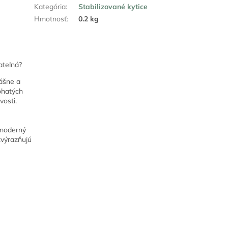
Kategória
:
Stabilizované kytice
Hmotnosť
:
0.2 kg
ateľná?
ášne a
hatých
vosti.
 moderný
zvýrazňujú