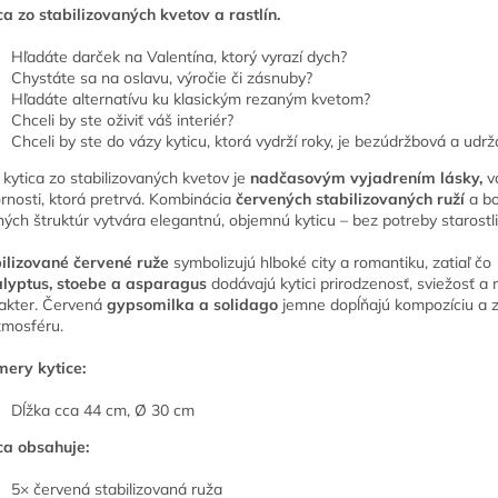
ca zo stabilizovaných kvetov a rastlín.
Hľadáte darček na Valentína, ktorý vyrazí dych?
Chystáte sa na oslavu, výročie či zásnuby?
Hľadáte alternatívu ku klasickým rezaným kvetom?
Chceli by ste oživiť váš interiér?
Chceli by ste do vázy kyticu, ktorá vydrží roky, je bezúdržbová a udrž
 kytica zo stabilizovaných kvetov je
nadčasovým vyjadrením lásky,
v
rnosti, ktorá pretrvá. Kombinácia
červených stabilizovaných ruží
a bo
ných štruktúr vytvára elegantnú, objemnú kyticu – bez potreby starostli
ilizované červené ruže
symbolizujú hlboké city a romantiku, zatiaľ čo
lyptus, stoebe a asparagus
dodávajú kytici prirodzenosť, sviežosť a
akter. Červená
gypsomilka a solidago
jemne dopĺňajú kompozíciu a 
atmosféru.
ery kytice:
Dĺžka cca 44 cm, Ø 30 cm
ca obsahuje:
5× červená stabilizovaná ruža