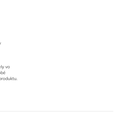
y
ely vo
obé
produktu.