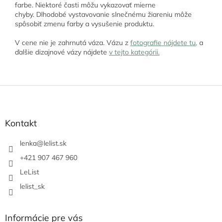
farbe. Niektoré časti môžu vykazovať mierne
chyby. Dlhodobé vystavovanie slnečnému žiareniu môže
spôsobiť zmenu farby a vysušenie produktu.
V cene nie je zahrnutá váza. Vázu z
fotografie nájdete tu,
a
ďalšie dizajnové vázy nájdete
v tejto kategórii.
Z
á
p
ä
Kontakt
t
i
lenka
@
lelist.sk
e
+421 907 467 960
LeList
lelist_sk
Informácie pre vás