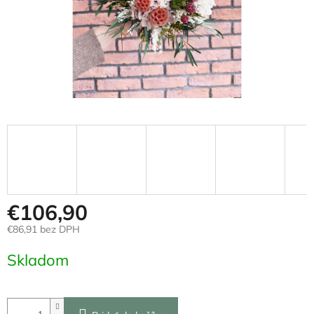
€106,90
€86,91 bez DPH
Jednotková
Skladom
cena: