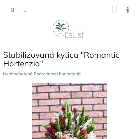
Prejsť
NÁKU
na
obsah
KOŠÍK
Stabilizovaná kytica "Romantic
Hortenzia"
Priemerné
Neohodnotené
Podrobnosti hodnotenia
hodnotenie
produktu
je
0,0
z
5
hviezdičiek.