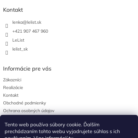
p
ä
Kontakt
t
i
lenka
@
lelist.sk
e
+421 907 467 960
LeList
lelist_sk
Informácie pre vás
Zákazníci
Realizácie
Kontakt
Obchodné podmienky
Ochrana osobných údajov
Tento web používa súbory cookie. Ďalším
prechádzaním tohto webu vyjadrujete súhlas s ich
Pinterest