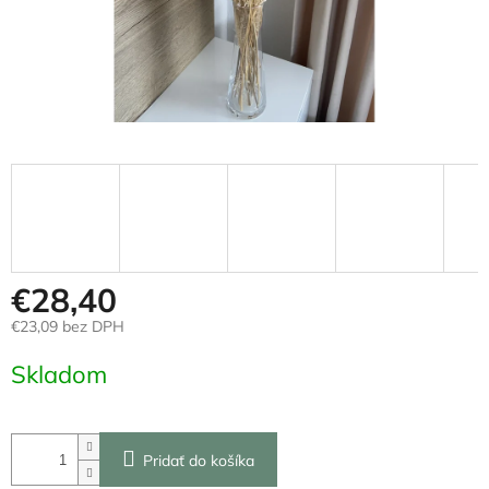
€28,40
€23,09 bez DPH
Jednotková
Skladom
cena:
Pridať do košíka