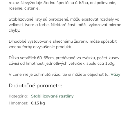
rokov. Nevyžaduje žiadnu špeciálnu údržbu, ani polievanie,
rosenie, čistenie.
Stabilizované listy sú prirodzené, môžu existovať rozdiely vo
veľkosti, tvare a farbe. Niektoré časti môžu vykazovať mierne
chyby.
Dlhodobé vystavovanie slnečnému žiareniu môže spôsobiť
zmenu farby a vysušenie produktu.
Dĺžka vetvičiek 60-65cm, predávané vo zväzku, počet kusov
závisí od hmotnosti jednotlivých vetvičiek, spolu cca 150g.
V cene nie je zahrnutá váza, tie si môžete objednať tu:
Vázy
Dodatočné parametre
Kategória
:
Stabilizované rastliny
Hmotnosť
:
0.15 kg
Z
á