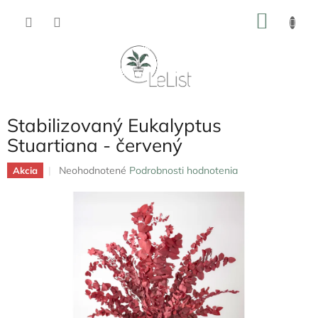
Prejsť
NÁKU
na
obsah
KOŠÍK
Stabilizovaný Eukalyptus
Stuartiana - červený
Priemerné
Neohodnotené
Podrobnosti hodnotenia
Akcia
hodnotenie
produktu
je
0,0
z
5
hviezdičiek.