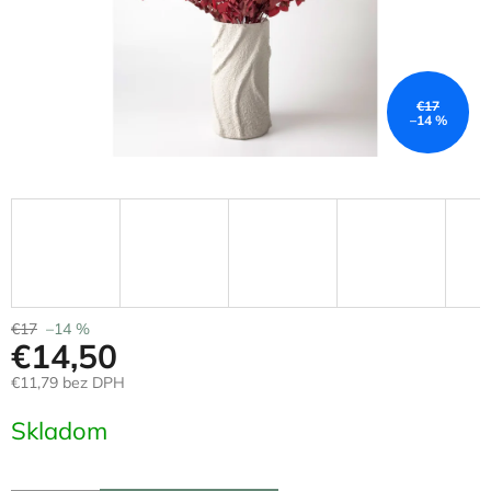
€17
–14 %
€17
–14 %
€14,50
€11,79 bez DPH
Jednotková
Skladom
cena: