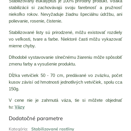
Stabilizovaný eukalyptus je 100% prírodný produkt. Vďaka
stabilizácii si zachovávajú svoju farebnosť a pružnosť
niekoľko rokov. Nevyžaduje žiadnu špeciálnu údržbu, ani
polievanie, rosenie, čistenie.
Stabilizované listy sú prirodzené, môžu existovať rozdiely
vo veľkosti, tvare a farbe. Niektoré časti môžu vykazovať
mierne chyby.
Dlhodobé vystavovanie slnečnému žiareniu môže spôsobiť
zmenu farby a vysušenie produktu.
Dĺžka vetvičiek 50 - 70 cm, predávané vo zväzku, počet
kusov závisí od hmotnosti jednotlivých vetvičiek, spolu cca
150g.
V cene nie je zahrnutá váza, tie si môžete objednať
tu:
Vázy
Dodatočné parametre
Kategória
:
Stabilizované rastliny