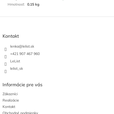
Hmotnosť
:
0.15 kg
Z
á
p
ä
Kontakt
t
i
lenka
@
lelist.sk
e
+421 907 467 960
LeList
lelist_sk
Informácie pre vás
Zákazníci
Realizácie
Kontakt
Obchodné podmienky