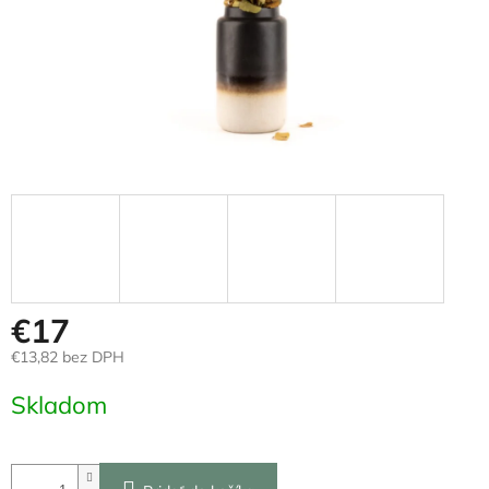
€17
€13,82 bez DPH
Jednotková
Skladom
cena: