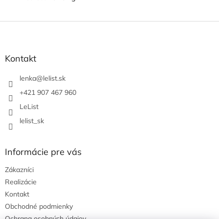
Z
á
p
ä
Kontakt
t
i
lenka
@
lelist.sk
e
+421 907 467 960
LeList
lelist_sk
Informácie pre vás
Zákazníci
Realizácie
Kontakt
Obchodné podmienky
Ochrana osobných údajov