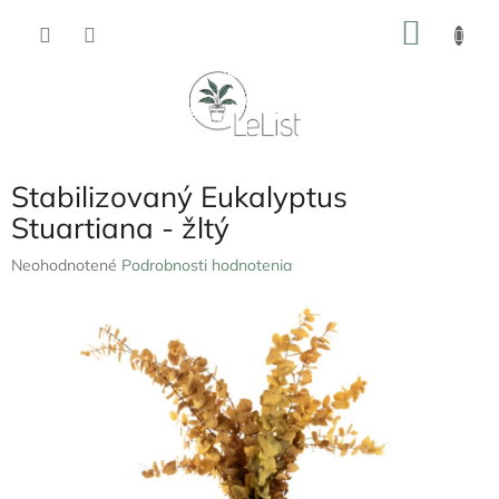
Prejsť
NÁKU
na
obsah
KOŠÍK
Stabilizovaný Eukalyptus
Stuartiana - žltý
Priemerné
Neohodnotené
Podrobnosti hodnotenia
hodnotenie
produktu
je
0,0
z
5
hviezdičiek.