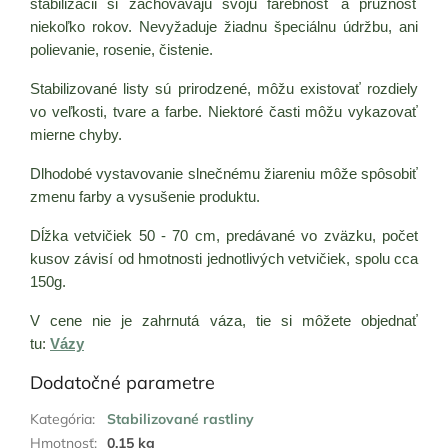
stabilizácii si zachovávajú svoju farebnosť a pružnosť
niekoľko rokov. Nevyžaduje žiadnu špeciálnu údržbu, ani
polievanie, rosenie, čistenie.
Stabilizované listy sú prirodzené, môžu existovať rozdiely
vo veľkosti, tvare a farbe. Niektoré časti môžu vykazovať
mierne chyby.
Dlhodobé vystavovanie slnečnému žiareniu môže spôsobiť
zmenu farby a vysušenie produktu.
Dĺžka vetvičiek 50 - 70 cm, predávané vo zväzku, počet
kusov závisí od hmotnosti jednotlivých vetvičiek, spolu cca
150g.
V cene nie je zahrnutá váza, tie si môžete objednať
tu:
Vázy
Dodatočné parametre
Kategória
:
Stabilizované rastliny
Hmotnosť
:
0.15 kg