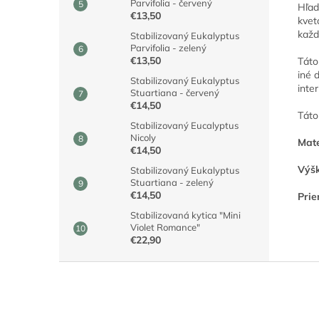
Parvifolia - červený
Hľad
€13,50
kvet
každ
Stabilizovaný Eukalyptus
Parvifolia - zelený
€13,50
Táto
iné 
Stabilizovaný Eukalyptus
inte
Stuartiana - červený
€14,50
Táto
Stabilizovaný Eucalyptus
Nicoly
Mate
€14,50
Výšk
Stabilizovaný Eukalyptus
Stuartiana - zelený
€14,50
Prie
Stabilizovaná kytica "Mini
Violet Romance"
€22,90
Z
á
p
ä