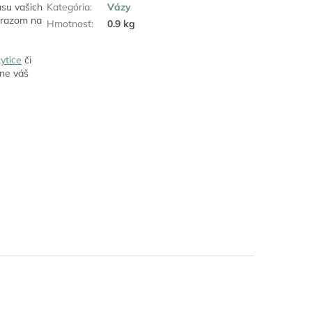
ásu vašich
Kategória
:
Vázy
ôrazom na
Hmotnosť
:
0.9 kg
ytice
či
hne váš