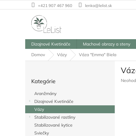
Prejsť
+421 907 467 960
lenka@lelist.sk
na
obsah
Dizajnové Kvetináče
Machové obrazy a steny
Domov
Vázy
Váza "Emma" Biela
B
Váz
o
Preskočiť
č
Prieme
Kategórie
Neohod
kategórie
n
hodnote
ý
produkt
Aranžmány
p
je
Dizajnové Kvetináče
a
0,0
z
Vázy
n
5
e
Stabilizované rastliny
hviezdič
l
Stabilizované kytice
Sviečky