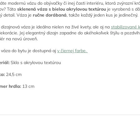
áte modernú vázu do obývačky či inej časti interiéru, ktorá zvýrazní kr
ov? Táto
sklenená váza s bielou akrylovou textúrou
je vyrobená s d
ý detail. Váza je
ručne dorábaná
, takže každý jeden kus je jedinečný.
 dizajnová váza je ideálna nielen na živé kvety, ale aj na
stabilizované k
dekorácie. Jej elegantný dizajn zapadne do akéhokoľvek štýlu a pozdvi
riér na novú úroveň.
 váza do bytu je dostupná aj
v čiernej farbe.
riál:
Sklo s akrylovou textúrou
a:
24,5 cm
mer hrdla:
13 cm