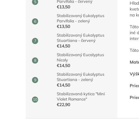
Parvifolia - červený
Hľad
€13,50
kvet
na k
Stabilizovaný Eukalyptus
Parvifolia - zelený
€13,50
Táto
iné 
Stabilizovaný Eukalyptus
inte
Stuartiana - červený
€14,50
Táto
Stabilizovaný Eucalyptus
Nicoly
Mate
€14,50
Výšk
Stabilizovaný Eukalyptus
Stuartiana - zelený
€14,50
Prie
Stabilizovaná kytica "Mini
Prie
Violet Romance"
€22,90
Z
á
p