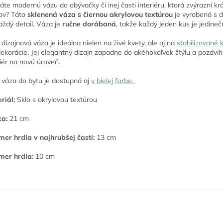
áte modernú vázu do obývačky či inej časti interiéru, ktorá zvýrazní kr
ov? Táto
sklenená váza s čiernou akrylovou textúrou
je vyrobená s 
aždý detail. Váza je
ručne dorábaná
, takže každý jeden kus je jedineč
 dizajnová váza je ideálna nielen na živé kvety, ale aj na
stabilizované k
dekorácie. Jej elegantný dizajn zapadne do akéhokoľvek štýlu a pozdvi
riér na novú úroveň.
 váza do bytu je dostupná aj
v bielej farbe.
riál:
Sklo s akrylovou textúrou
a:
21 cm
mer hrdla v najhrubšej časti:
13 cm
mer hrdla:
10 cm