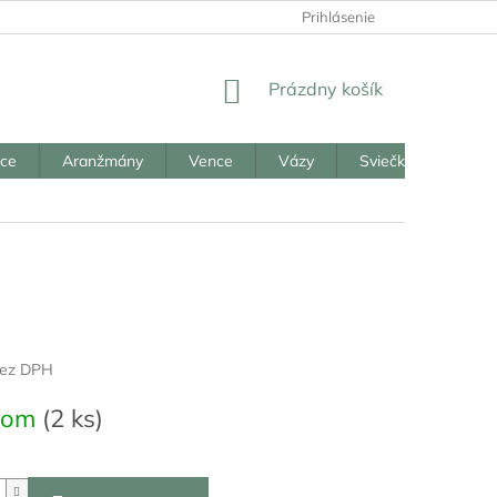
Prihlásenie
NÁKUPNÝ
Prázdny košík
KOŠÍK
ice
Aranžmány
Vence
Vázy
Sviečky
Reali
bez DPH
ová
dom
(2 ks)