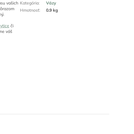
ásu vašich
Kategória
:
Vázy
dôrazom
Hmotnosť
:
0.9 kg
ný.
ytice
či
hne váš