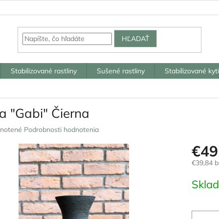
HĽADAŤ
Stabilizované rastliny
Sušené rastliny
Stabilizované kyt
a "Gabi" Čierna
rné
notené
Podrobnosti hodnotenia
nie
€49
u
€39,84 
Jednotk
Skla
cena:
iek.