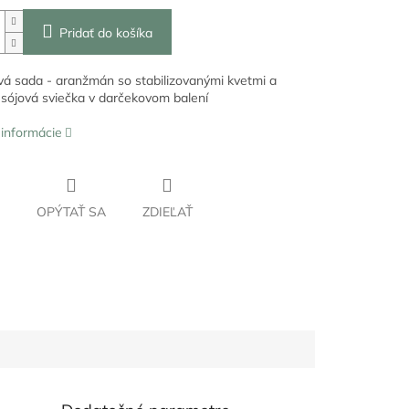
Pridať do košíka
á sada - aranžmán so stabilizovanými kvetmi a
 sójová sviečka v darčekovom balení
 informácie
OPÝTAŤ SA
ZDIEĽAŤ