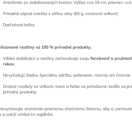
Aranžmán zo stabilizovaných kvetov:
Výška: cca 19 cm, p
riemer: cc
Prírodná sójová sviečka s vôňou olivy (60 g, cestovná veľkosť)
Darčeková taška
ilizované rastliny sú 100 % prírodné produkty.
Vďaka stabilizácii si rastliny zachovávajú svoju
farebnosť a pružnosť
rokov.
Nevyžadujú žiadnu špeciálnu údržbu, polievanie, rosenie ani čistenie
Drobné rozdiely vo veľkosti, tvare a farbe sú prirodzené, keďže sa je
prírodné produkty.
evystavujte aranžmán priamemu slnečnému žiareniu, aby si zachoval
u a svieži vzhľad čo najdlhšie.