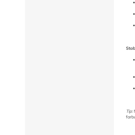
Stab
Tip:
N
farb