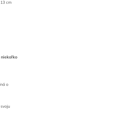
a 13 cm
 niekoľko
dná o
 svoju