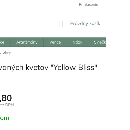
Prihlásenie
NÁKUPNÝ
Prázdny košík
KOŠÍK
ice
Aranžmány
Vence
Vázy
Sviečky
Reali
 olivy
aných kvetov "Yellow Bliss"
,80
bez DPH
ová
dom