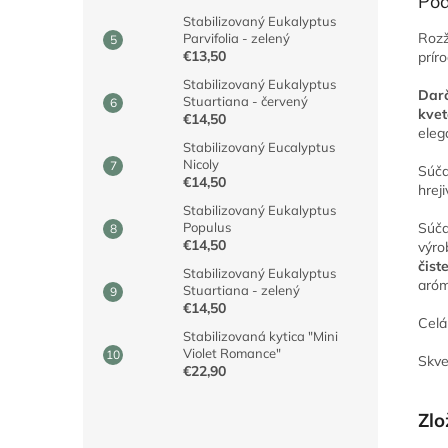
Pod
Stabilizovaný Eukalyptus
Rozž
Parvifolia - zelený
€13,50
prír
Stabilizovaný Eukalyptus
Darč
Stuartiana - červený
kvet
€14,50
eleg
Stabilizovaný Eucalyptus
Nicoly
Súča
€14,50
hrej
Stabilizovaný Eukalyptus
Súča
Populus
€14,50
výro
čist
Stabilizovaný Eukalyptus
aróm
Stuartiana - zelený
€14,50
Celá
Stabilizovaná kytica "Mini
Violet Romance"
Skve
€22,90
Zlo