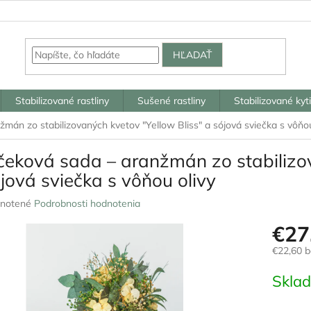
HĽADAŤ
Stabilizované rastliny
Sušené rastliny
Stabilizované kyt
mán zo stabilizovaných kvetov "Yellow Bliss" a sójová sviečka s vôňou
čeková sada – aranžmán zo stabilizov
jová sviečka s vôňou olivy
rné
notené
Podrobnosti hodnotenia
nie
€27
u
€22,60 
Jednotk
Skla
cena:
iek.