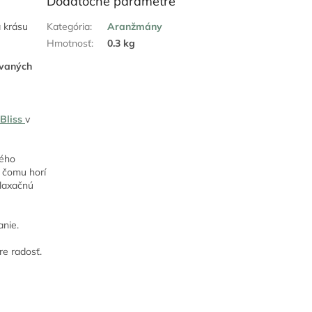
Dodatočné parametre
a krásu
Kategória
:
Aranžmány
Hmotnosť
:
0.3 kg
ovaných
 Bliss
v
ého
 čomu horí
elaxačnú
anie.
re radosť.