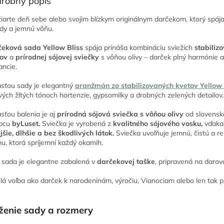
robný popis
iarte deň sebe alebo svojim blízkym originálnym darčekom, ktorý spáj
ody a jemnú vôňu.
eková sada Yellow Bliss
spája prináša kombináciu sviežich
stabiliz
ov
a
prírodnej sójovej sviečky
s vôňou olivy – darček plný harmónie a
ancie.
sťou sady je elegantný
aranžmán zo stabilizovaných kvetov Yellow
ivých žltých tónoch hortenzie, gypsomilky a drobných zelených detailov.
sťou balenia je aj
prírodná sójová sviečka s vôňou olivy
od slovensk
bcu
byLuset.
Sviečka je vyrobená z
kvalitného sójového vosku,
vďaka
ejšie, dlhšie a bez škodlivých látok.
Sviečka uvoľňuje jemnú, čistú a r
u, ktorá spríjemní každý okamih.
 sada je elegantne zabalená v
darčekovej taške
, pripravená na darov
lá voľba ako darček k narodeninám, výročiu, Vianociam alebo len tak p
ženie sady a rozmery