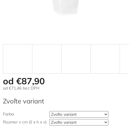
od
€87,90
od
€71,46
bez DPH
Jednotková
Zvoľte variant
cena:
Farba
Rozmer v cm (š x h x v)