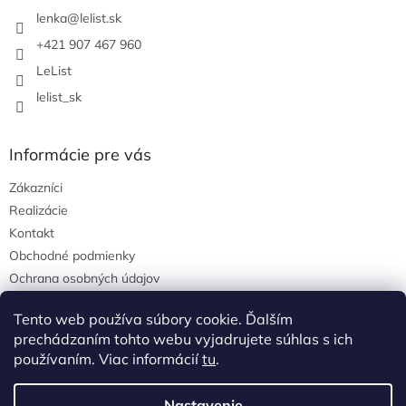
t
i
lenka
@
lelist.sk
e
+421 907 467 960
LeList
lelist_sk
Informácie pre vás
Zákazníci
Realizácie
Kontakt
Obchodné podmienky
Ochrana osobných údajov
Tento web používa súbory cookie. Ďalším
prechádzaním tohto webu vyjadrujete súhlas s ich
Pinterest
používaním. Viac informácií
tu
.
Nastavenie