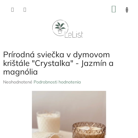
Prejsť
NÁKU
na
obsah
KOŠÍK
Prírodná sviečka v dymovom
krištále "Crystalka" - Jazmín a
magnólia
Priemerné
Neohodnotené
Podrobnosti hodnotenia
hodnotenie
produktu
je
0,0
z
5
hviezdičiek.