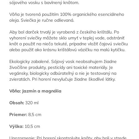
sójového vosku s bavlnený knôtom.
Vôňa je tvorená použitím 100% organického esenciálneho
oleja. Sviečka je ručne odlievaná.
Aby bol darček trvalý je vyrobená z českého krištáľu. Po
vyhorení sviečky môžete sklo umyť v teplej vode, odstrániť
knôt a použiť na niečo tekuté, prípadne vložiť čajovú sviečku
alebo použiť ako krásnu krištáľovú vázičku na malú kytičku.
Ekologicky zabalené. Sójový vosk neobsahujem žiadne
živočíšne produkty, pesticídy ani toxické materiály. Je
vegánsky, biologicky odbúrateľný a nie je testovaný na
zvieratách. Pri horení nevylučuje žiadne škodlivé látky.
Vôňa: Jazmín a magnólia
Obsah:
320 ml
Priemer:
8,5 cm
Výška:
10,5 cm
Upozornenie: Pri horení skontrolujte knôty, aby boli v strede