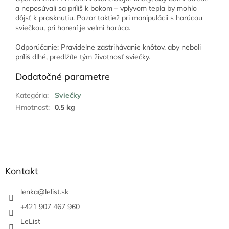
a neposúvali sa príliš k bokom – vplyvom tepla by mohlo
dôjsť k prasknutiu. Pozor taktiež pri manipulácii s horúcou
sviečkou, pri horení je veľmi horúca.
Odporúčanie: Pravidelne zastrihávanie knôtov, aby neboli
príliš dlhé, predlžíte tým životnosť sviečky.
Dodatočné parametre
Kategória
:
Sviečky
Hmotnosť
:
0.5 kg
Z
á
p
ä
Kontakt
t
i
lenka
@
lelist.sk
e
+421 907 467 960
LeList