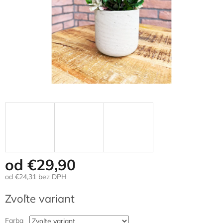
od
€29,90
od
€24,31
bez DPH
Jednotková
Zvoľte variant
cena:
Farba