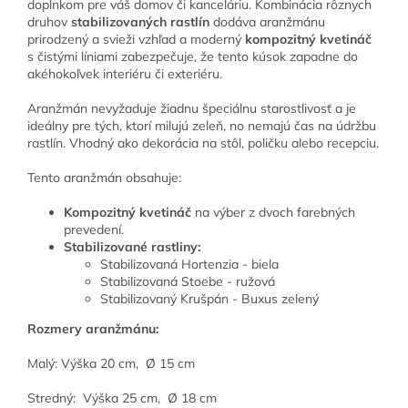
doplnkom pre váš domov či kanceláriu. Kombinácia rôznych
druhov
stabilizovaných rastlín
dodáva aranžmánu
prirodzený a svieži vzhľad a moderný
kompozitný kvetináč
s čistými líniami zabezpečuje, že tento kúsok zapadne do
akéhokoľvek interiéru či exteriéru.
Aranžmán nevyžaduje žiadnu špeciálnu starostlivosť a je
ideálny pre tých, ktorí milujú zeleň, no nemajú čas na údržbu
rastlín. Vhodný ako dekorácia na stôl, poličku alebo recepciu.
Tento aranžmán obsahuje:
Kompozitný kvetináč
na výber z dvoch farebných
prevedení.
Stabilizované rastliny:
Stabilizovaná Hortenzia - biela
Stabilizovaná Stoebe - ružová
Stabilizovaný Krušpán - Buxus zelený
Rozmery aranžmánu:
Malý: Výška 20 cm,
Ø 15 cm
Stredný: Výška 25 cm, Ø 18 cm