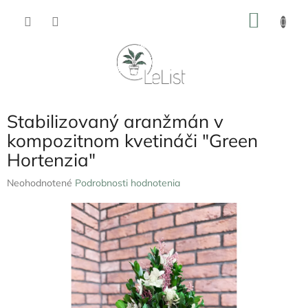
Prejsť
NÁKU
na
obsah
KOŠÍK
Stabilizovaný aranžmán v
kompozitnom kvetináči "Green
Hortenzia"
Priemerné
Neohodnotené
Podrobnosti hodnotenia
hodnotenie
produktu
je
0,0
z
5
hviezdičiek.