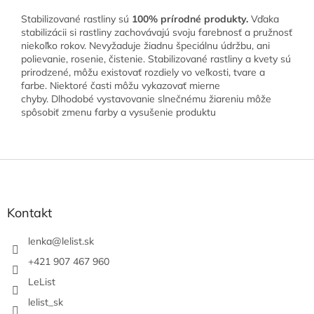
Stabilizované rastliny sú
100% prírodné produkty.
Vďaka
stabilizácii si rastliny zachovávajú svoju farebnosť a pružnosť
niekoľko rokov. Nevyžaduje žiadnu špeciálnu údržbu, ani
polievanie, rosenie, čistenie. Stabilizované rastliny a kvety sú
prirodzené, môžu existovať rozdiely vo veľkosti, tvare a
farbe. Niektoré časti môžu vykazovať mierne
chyby. Dlhodobé vystavovanie slnečnému žiareniu môže
spôsobiť zmenu farby a vysušenie produktu
Z
á
p
ä
Kontakt
t
i
lenka
@
lelist.sk
e
+421 907 467 960
LeList
lelist_sk