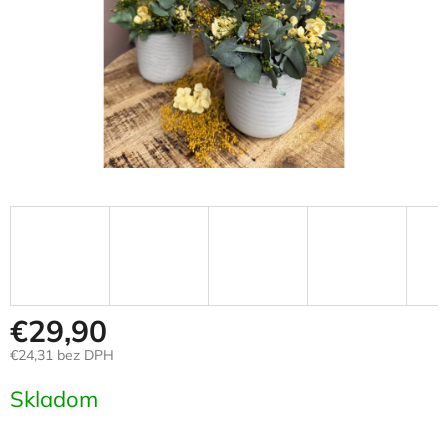
€29,90
€24,31 bez DPH
Jednotková
Skladom
cena: