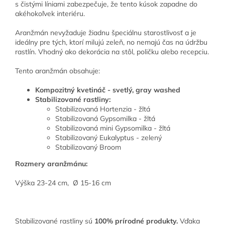
s čistými líniami zabezpečuje, že tento kúsok zapadne do
akéhokoľvek interiéru.
Aranžmán nevyžaduje žiadnu špeciálnu starostlivosť a je
ideálny pre tých, ktorí milujú zeleň, no nemajú čas na údržbu
rastlín. Vhodný ako dekorácia na stôl, poličku alebo recepciu.
Tento aranžmán obsahuje:
Kompozitný kvetináč - svetlý, gray washed
Stabilizované rastliny:
Stabilizovaná Hortenzia - žltá
Stabilizovaná Gypsomilka - žltá
Stabilizovaná mini Gypsomilka - žltá
Stabilizovaný Eukalyptus - zelený
Stabilizovaný Broom
Rozmery aranžmánu:
Výška 23-24 cm,
Ø 15-16 cm
Stabilizované rastliny sú
100% prírodné produkty.
Vďaka