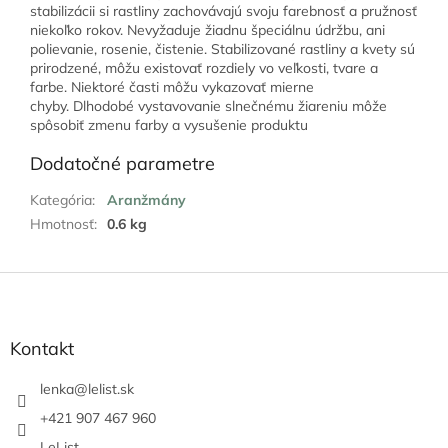
stabilizácii si rastliny zachovávajú svoju farebnosť a pružnosť
niekoľko rokov. Nevyžaduje žiadnu špeciálnu údržbu, ani
polievanie, rosenie, čistenie. Stabilizované rastliny a kvety sú
prirodzené, môžu existovať rozdiely vo veľkosti, tvare a
farbe. Niektoré časti môžu vykazovať mierne
chyby. Dlhodobé vystavovanie slnečnému žiareniu môže
spôsobiť zmenu farby a vysušenie produktu
Dodatočné parametre
Kategória
:
Aranžmány
Hmotnosť
:
0.6 kg
Z
á
p
ä
Kontakt
t
i
lenka
@
lelist.sk
e
+421 907 467 960
LeList