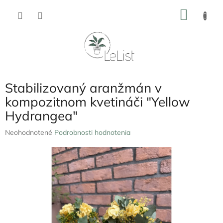
Prejsť
NÁKU
na
obsah
KOŠÍK
Stabilizovaný aranžmán v
kompozitnom kvetináči "Yellow
Hydrangea"
Priemerné
Neohodnotené
Podrobnosti hodnotenia
hodnotenie
produktu
je
0,0
z
5
hviezdičiek.