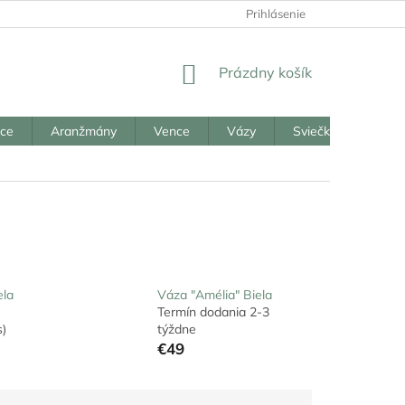
Prihlásenie
NÁKUPNÝ
Prázdny košík
KOŠÍK
ice
Aranžmány
Vence
Vázy
Sviečky
Reali
ela
Váza "Amélia" Biela
Termín dodania 2-3
s)
týždne
€49