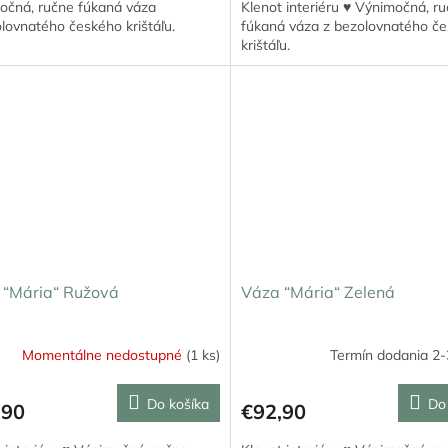
očná, ručne fúkaná váza
Klenot interiéru ♥ Výnimočná, r
lovnatého českého krištáľu.
fúkaná váza z bezolovnatého č
krištáľu.
 “Mária“ Ružová
Váza “Mária“ Zelená
Momentálne nedostupné
(1 ks)
Termín dodania 2-
Do košíka
Do
,90
€92,90