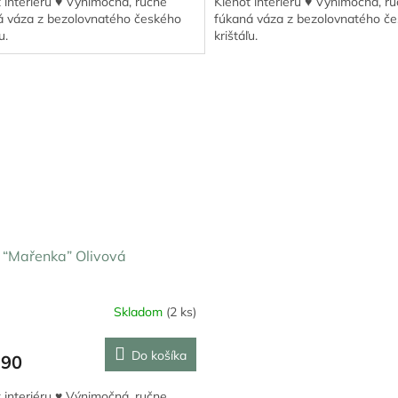
 interiéru ♥ Výnimočná, ručne
Klenot interiéru ♥ Výnimočná, r
á váza z bezolovnatého českého
fúkaná váza z bezolovnatého č
u.
krištáľu.
 “Mařenka” Olivová
Skladom
(2 ks)
Do košíka
,90
 interiéru ♥ Výnimočná, ručne