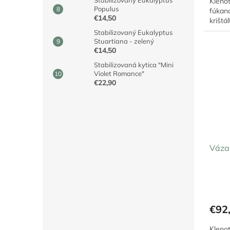
Klenot
Populus
fúkan
€14,50
krištáľ
Stabilizovaný Eukalyptus
Stuartiana - zelený
€14,50
Stabilizovaná kytica "Mini
Violet Romance"
€22,90
Váza
€92
Klenot