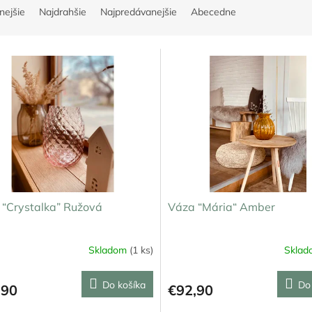
nejšie
Najdrahšie
Najpredávanejšie
Abecedne
 “Crystalka” Ružová
Váza “Mária“ Amber
Skladom
(1 ks)
Skla
Do košíka
Do
,90
€92,90