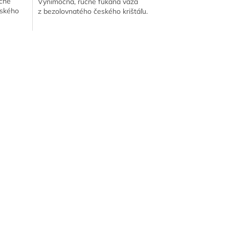
učne
Výnimočná, ručne fúkaná váza
eského
z bezolovnatého českého krištáľu.