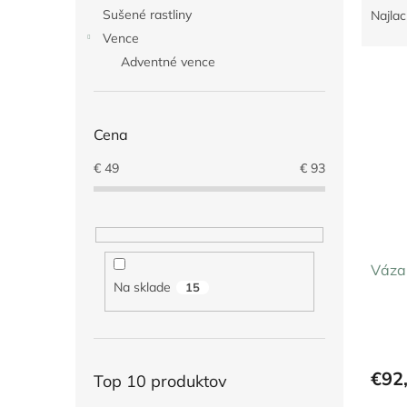
a
Sušené rastliny
Najlac
d
Vence
e
Adventné vence
V
n
ý
i
p
e
i
p
Cena
s
r
€
49
€
93
p
o
r
d
o
u
d
k
u
t
Váza
k
o
Na sklade
15
t
v
o
v
€92
Top 10 produktov