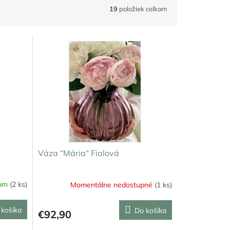
19
položiek celkom
Váza “Mária“ Fialová
dom
(2 ks)
Momentálne nedostupné
(1 ks)
 košíka
Do košíka
€92,90