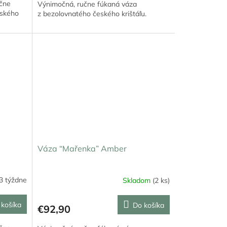
učne
Výnimočná, ručne fúkaná váza
eského
z bezolovnatého českého krištáľu.
Váza “Mařenka” Amber
3 týždne
Skladom
(2 ks)
 košíka
Do košíka
€92,90