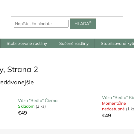
HĽADAŤ
Stabilizované rastliny
Sušené rastliny
Stabilizované kyt
y
, Strana 2
redávanejšie
Váza "Beáta" Bi
Váza "Beáta" Čierna
Momentálne
Skladom
(2 ks)
nedostupné
(1 k
€49
€49